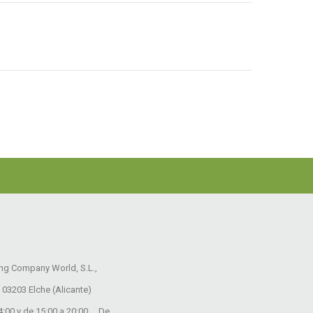
ing Company World, S.L.,
 03203 Elche (Alicante)
14:00 y de 15:00 a 20:00 De