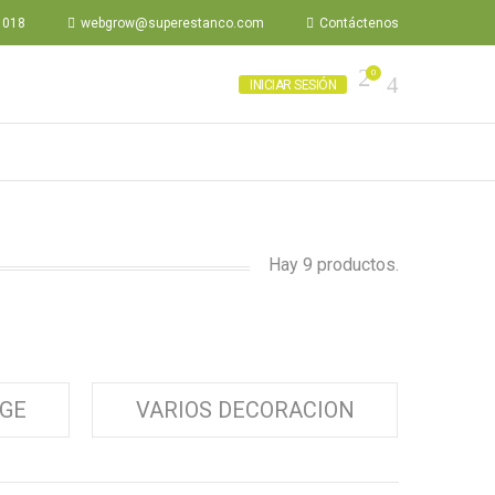
 018
webgrow@superestanco.com
Contáctenos
0
INICIAR SESIÓN
Hay 9 productos.
AGE
VARIOS DECORACION