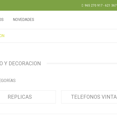
965 270 917 - 621 367
OS
NOVEDADES
ION
O Y DECORACION
EGORÍAS
REPLICAS
TELEFONOS VINT